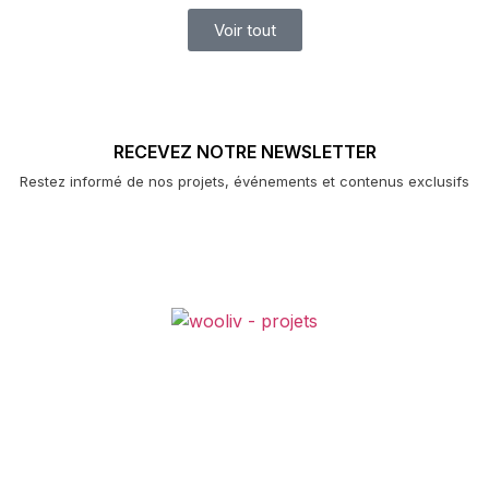
Voir tout
RECEVEZ NOTRE NEWSLETTER
Restez informé de nos projets, événements et contenus exclusifs
PROJETS
SUR NOUS
CONTACTS
MOBILIER EXCLUSIF
COMPLAINTS BOOK
REPORTING CHANNEL
CODE OF CONDUCT
INFRINGEMENTS PREVENTION