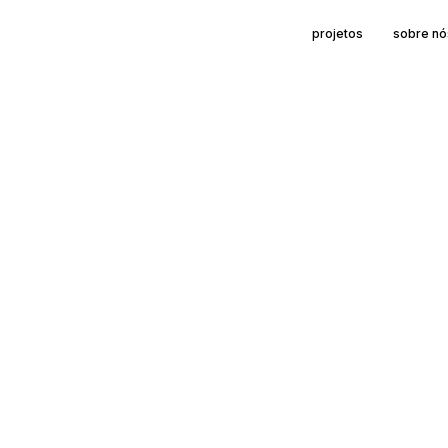
projetos
sobre nó