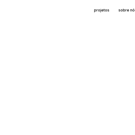
projetos
sobre nó