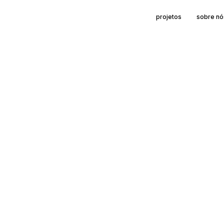
projetos
sobre nó