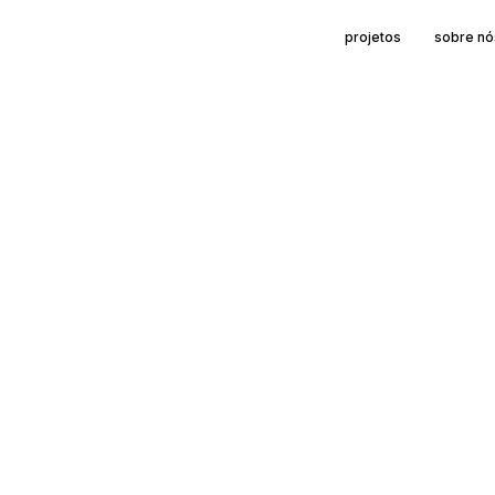
projetos
sobre nó